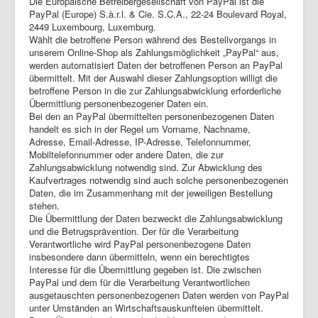
Die Europäische Betreibergesellschaft von PayPal ist die
PayPal (Europe) S.à.r.l. & Cie. S.C.A., 22-24 Boulevard Royal,
2449 Luxembourg, Luxemburg.
Wählt die betroffene Person während des Bestellvorgangs in
unserem Online-Shop als Zahlungsmöglichkeit „PayPal“ aus,
werden automatisiert Daten der betroffenen Person an PayPal
übermittelt. Mit der Auswahl dieser Zahlungsoption willigt die
betroffene Person in die zur Zahlungsabwicklung erforderliche
Übermittlung personenbezogener Daten ein.
Bei den an PayPal übermittelten personenbezogenen Daten
handelt es sich in der Regel um Vorname, Nachname,
Adresse, Email-Adresse, IP-Adresse, Telefonnummer,
Mobiltelefonnummer oder andere Daten, die zur
Zahlungsabwicklung notwendig sind. Zur Abwicklung des
Kaufvertrages notwendig sind auch solche personenbezogenen
Daten, die im Zusammenhang mit der jeweiligen Bestellung
stehen.
Die Übermittlung der Daten bezweckt die Zahlungsabwicklung
und die Betrugsprävention. Der für die Verarbeitung
Verantwortliche wird PayPal personenbezogene Daten
insbesondere dann übermitteln, wenn ein berechtigtes
Interesse für die Übermittlung gegeben ist. Die zwischen
PayPal und dem für die Verarbeitung Verantwortlichen
ausgetauschten personenbezogenen Daten werden von PayPal
unter Umständen an Wirtschaftsauskunfteien übermittelt.