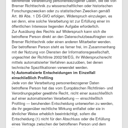
betreffende Verarbeitung personenbezogener Daten, die bei von
Bremer Richttechnik zu wissenschaftlichen oder historischen
Forschungszwecken oder zu statistischen Zwecken gemäß
Art. 89 Abs. 1 DS-GVO erfolgen, Widerspruch einzulegen, es
sei denn, eine solche Verarbeitung ist zur Erfüllung einer im
öffentlichen Interesse liegenden Aufgabe erforderlich.
Zur Ausübung des Rechts auf Widerspruch kann sich die
betroffene Person direkt an den Datenschutzbeauftragten von
Bremer Richttechnik oder einen anderen Mitarbeiter wenden.
Der betroffenen Person steht es ferner frei, im Zusammenhang
mit der Nutzung von Diensten der Informationsgesellschaft,
ungeachtet der Richtlinie 2002/58/EG, ihr Widerspruchsrecht
mittels automatisierter Verfahren auszuüben, bei denen
technische Spezifikationen verwendet werden.
h) Automatisierte Entscheidungen im Einzelfall
einschließlich Profiling
Jede von der Verarbeitung personenbezogener Daten
betroffene Person hat das vom Europäischen Richtlinien- und
Verordnungsgeber gewährte Recht, nicht einer ausschließlich
auf einer automatisierten Verarbeitung — einschließlich
Profiling — beruhenden Entscheidung unterworfen zu werden,
die ihr gegenüber rechtliche Wirkung entfaltet oder sie in
ähnlicher Weise erheblich beeinträchtigt, sofern die
Entscheidung (1) nicht für den Abschluss oder die Erfüllung
eines Vertrags zwischen der betroffenen Person und dem